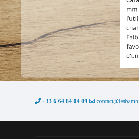
mm I
l’ut
chan
Faib
favo
d’un
+33 6 64 84 04 09
contact@lesbambi