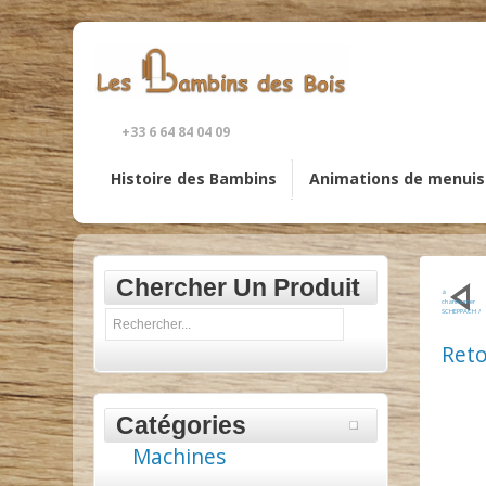
+33 6 64 84 04 09
Histoire des Bambins
Animations de menuis
Chercher Un Produit
à
chantourner
SCHEPPACH /
SD1600v
Reto
Catégories
Machines