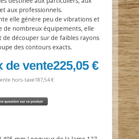
es destinée aux particuliers, aux
 et aux professionnels.
nte elle génère peu de vibrations et
e de nombreux équipements, elle
 de découper sur de faibles rayons
oupe des contours exacts.
 ​​de vente
225,05 €
vente hors-taxe
187,54 €
ne question sur ce produit
 / 405 mm Longueur de la lame 127