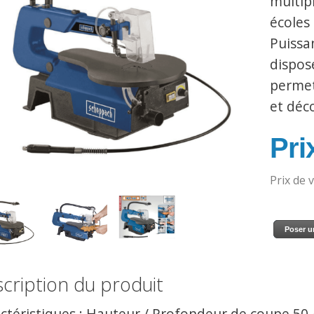
multipl
écoles
Puissa
dispos
permet
et déc
Prix
Prix de 
Poser u
cription du produit
ctéristiques : Hauteur / Profondeur de coupe 50